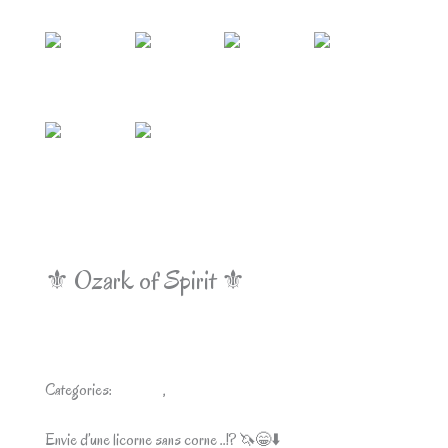
⚜ Ozark of Spirit ⚜
Categories:
Chevaux
,
Etalon Curly
Envie d’une licorne sans corne ..!? 🦄😁⬇️