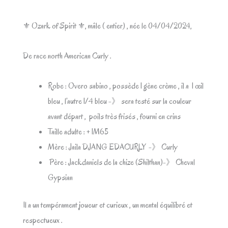
⚜ Ozark of Spirit ⚜, mâle ( entier) , née le 04/04/2024,
De race north American Curly .
Robe : Overo sabino , possède 1 gène crème , il a 1 œil
bleu , l’autre 1/4 bleu -》 sera testé sur la couleur
avant départ , poils très frisés , fourni en crins
Taille adulte : + 1M65
Mère : Jaila DJANG EDACURLY -》 Curly
Père : Jackdaniels de la chize (Shilthan)-》 Cheval
Gypsian
Il a un tempérament joueur et curieux , un mental équilibré et
respectueux .