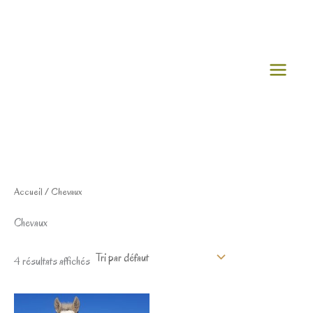
Aller
au
contenu
Accueil
/ Chevaux
Chevaux
4 résultats affichés