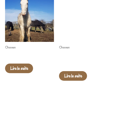
Chevaux
Chevaux
⚜ Ozark of Spirit ⚜
⚜ Shilthan ( JackDaniel de la
Chize )
Lire la suite
Lire la suite