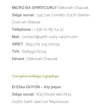
MICRO BA SPIRITCURLY
Déborah Chauvel
Siège social :
195 Les Cornets 71470 Sainte-
Croix-en-Bresse
Téléphone :
+336 01 85 04 21
Mail :
contact@spirit-curly-ranch.com
SIRET
: 899 275 119 00019
TVA :
65899275119
Gérant :
Déborah Chauvel
Conception technique et graphique
EI Elisa GUYON – Aty’pique
Siège social :
833 Route des Allys
01560 Saint Jean sur Reyssouze