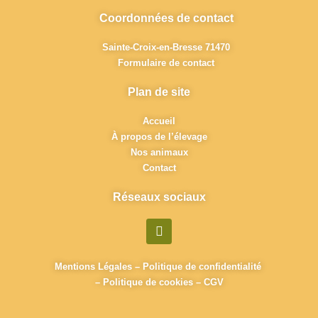
Coordonnées de contact
Sainte-Croix-en-Bresse 71470
Formulaire de contact
Plan de site
Accueil
À propos de l’élevage
Nos animaux
Contact
Réseaux sociaux
F
a
c
e
Mentions Légales
–
Politique de confidentialité
b
–
Politique de cookies
–
CGV
o
o
k