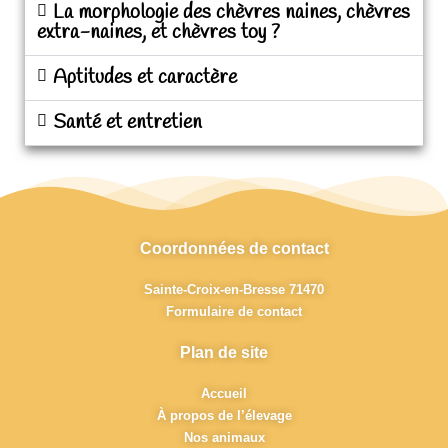
La morphologie des chèvres naines, chèvres
extra-naines, et chèvres toy ?
Aptitudes et caractère
Santé et entretien
Coordonnées de contact
Sainte-Croix-en-Bresse 71470
Formulaire de contact
Plan de site
Accueil
À propos de l’élevage
Nos animaux