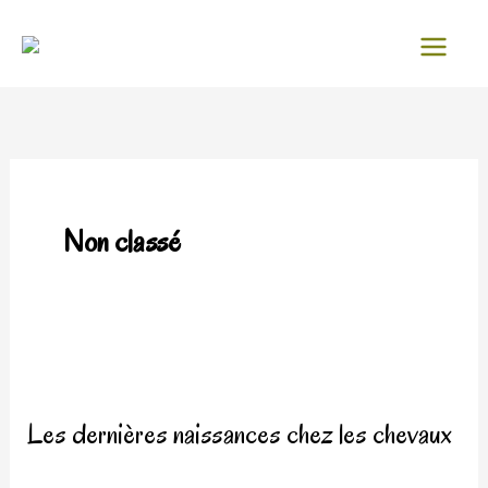
Aller
au
contenu
Non classé
Les
dernières
Les dernières naissances chez les chevaux
naissances
chez
Non classé
/
Aty