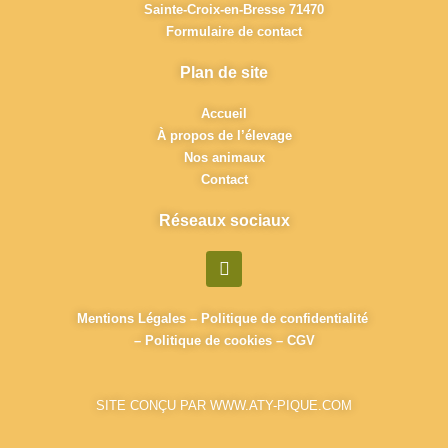
Sainte-Croix-en-Bresse 71470
Formulaire de contact
Plan de site
Accueil
À propos de l’élevage
Nos animaux
Contact
Réseaux sociaux
F
a
c
e
Mentions Légales
–
Politique de confidentialité
b
–
Politique de cookies
–
CGV
o
o
k
SITE CONÇU PAR WWW.ATY-PIQUE.COM