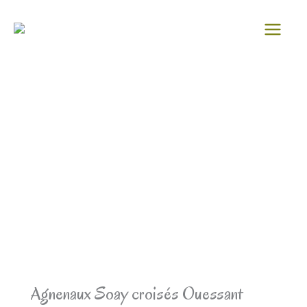
Aller
au
contenu
Agnenaux Soay croisés Ouessant