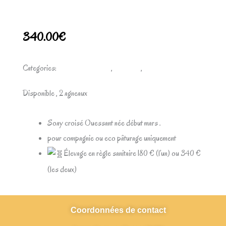
340.00
€
Categories:
Mouton Ouessant
,
Moutons
,
Moutons Soay
Disponible , 2 agneaux
Soay croisé Ouessant née début mars .
pour compagnie ou eco pâturage uniquement
Élevage en règle sanitaire 180 € (l’un) ou 340 €
(les deux)
Coordonnées de contact